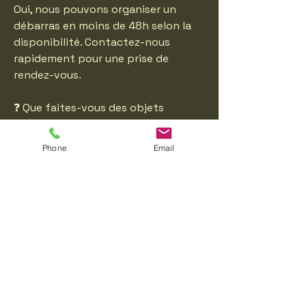
Oui, nous pouvons organiser un
débarras en moins de 48h selon la
disponibilité. Contactez-nous
rapidement pour une prise de
rendez-vous.
❓ Que faites-vous des objets
récupérés lors d’un débarras ?
Nous trions systématiquement : ce
Phone
Email
qui peut être recyclé part en centre
agréé, les objets en bon état
peuvent être donnés à des
associations locales.
❓ Proposez-vous un nettoyage
après débarras ?
Oui, nous incluons un nettoyage
sommaire après chaque débarras
pour vous rendre un logement