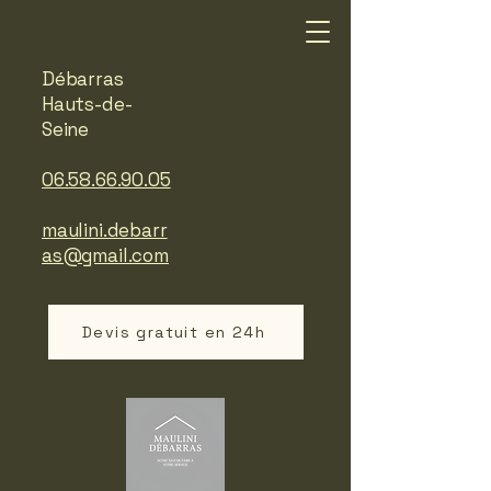
Débarras
Hauts-de-
Seine
06.58.66.90.05
maulini.debarr
as@gmail.com
Devis gratuit en 24h