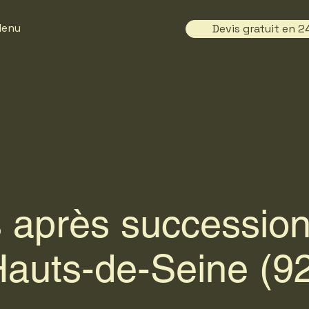
enu
Devis gratuit en 2
 après succession
auts-de-Seine (9