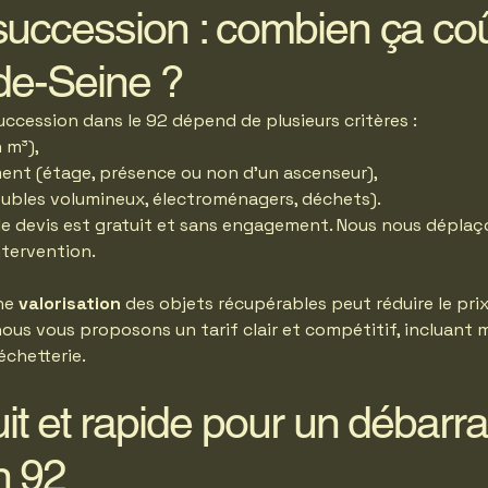
uccession : combien ça co
de-Seine ?
uccession dans le 92 dépend de plusieurs critères :
 m³),
ement (étage, présence ou non d’un ascenseur),
eubles volumineux, électroménagers, déchets).
 le devis est gratuit et sans engagement. Nous nous dépla
ntervention.
une
valorisation
des objets récupérables peut réduire le pri
nous vous proposons un tarif clair et compétitif, incluant
échetterie.
uit et rapide pour un débarr
n 92