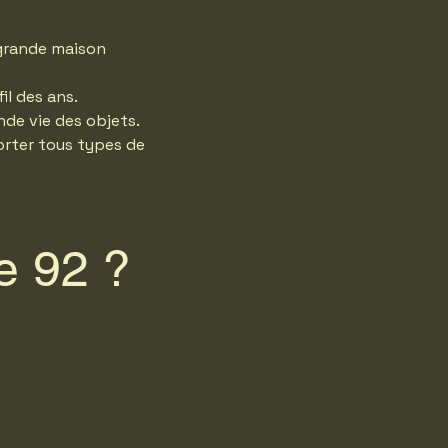
 grande maison
il des ans.
onde vie des objets.
orter tous types de
e 92 ?