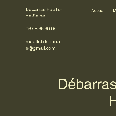
Débarras Hauts-
Accueil
M
de-Seine
06.58.66.90.05
maulini.debarra
s@gmail.com
Débarras
H