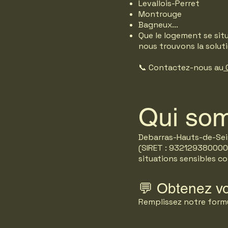
Levallois-Perret
Montrouge
Bagneux...
Que le logement se situ
nous trouvons la solut
📞 Contactez-nous au
0
Qui so
Debarras-Hauts-de-Sein
(SIRET : 9321293800001
situations sensibles c
💬 Obtenez vo
Remplissez notre formu