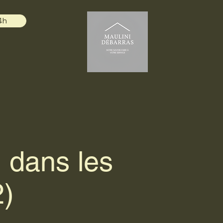
4h
 dans les
2)