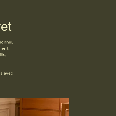
ret
ionnel,
ment,
lle,
ns avec