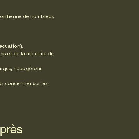
t contienne de nombreux
acuation).
ens et de la mémoire du
arges, nous gérons
us concentrer sur les
après