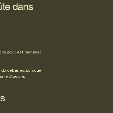
ûte dans
çons pour estimer avec
x du débarras. Lorsque
 main-d’œuvre,
as