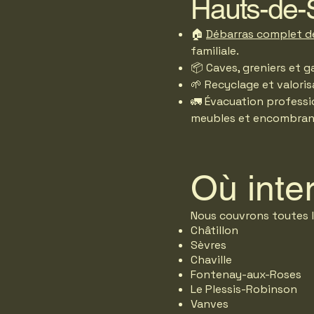
Hauts-de-
🏠
Débarras complet d
familiale.
📦 Caves, greniers et g
🌱 Recyclage et valoris
🚛 Évacuation profess
meubles et encombran
Où inte
Nous couvrons toutes 
Châtillon
Sèvres
Chaville
Fontenay-aux-Roses
Le Plessis-Robinson
Vanves